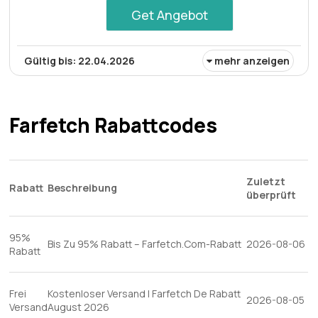
Get Angebot
Gültig bis: 22.04.2026
mehr anzeigen
Kaufen Sie die Tote Logo Print Bag für 390€. Erleben Sie
Eleganz mit dieser stilvollen und funktionalen
Tragetasche mit zeitlosem Logo-Print-Design. Perfekt
Farfetch Rabattcodes
für alltägliche Eleganz und den Luxus, das Wesentliche
zu transportieren.
Zuletzt
Rabatt
Beschreibung
überprüft
95%
Bis Zu 95% Rabatt – Farfetch.Com-Rabatt
2026-08-06
Rabatt
Frei
Kostenloser Versand | Farfetch De Rabatt
2026-08-05
Versand
August 2026