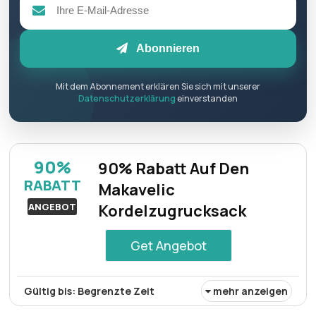
Abonnieren
Mit dem Abonnement erklären Sie sich mit unserer
Datenschutzerklärung
einverstanden
90%
90% Rabatt Auf Den
RABATT
Makavelic
ANGEBOT
Kordelzugrucksack
Get Angebot
Gültig bis: Begrenzte Zeit
mehr anzeigen
Genießen Sie großzügige 90% Rabatt auf den Makavelic