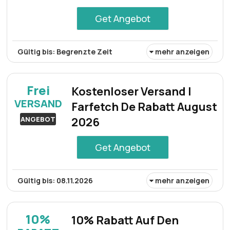
Get Angebot
Gültig bis: Begrenzte Zeit
mehr anzeigen
Mit Rabatten von bis zu 95% können Kunden bei einer
Bestellung im Sale-Zeitraum von beachtlichen
Frei
Kostenloser Versand |
Ersparnissen profitieren.
VERSAND
Farfetch De Rabatt August
ANGEBOT
2026
Get Angebot
Gültig bis: 08.11.2026
mehr anzeigen
Kostenloser Versand über Farfetch Deutschland für
begrenzte Zeit im August 2026 – ideal für Mode- und
10%
10% Rabatt Auf Den
Accessoire-Käufe.