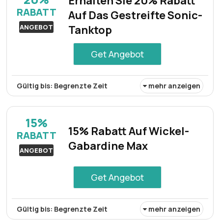
Erhalten Sie 20% Rabatt
und seinen einzigartigen Stil, ohne Ihr Budget zu
RABATT
Auf Das Gestreifte Sonic-
sprengen. Hol 'dir deines jetzt!
ANGEBOT
Tanktop
Get Angebot
Gültig bis: Begrenzte Zeit
mehr anzeigen
Das gestreifte Sonic-Tanktop besticht durch lebendige
Farben und elegantes Design und ist jetzt zu einem
15%
Rabatt von 20% erhältlich.
15% Rabatt Auf Wickel-
RABATT
Gabardine Max
ANGEBOT
Get Angebot
Gültig bis: Begrenzte Zeit
mehr anzeigen