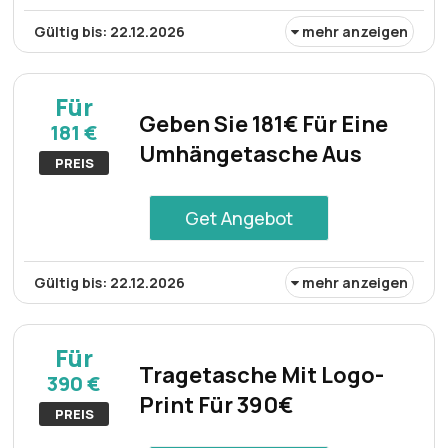
Gültig bis: 22.12.2026
mehr anzeigen
Werten Sie Ihren Stil mit dem Ledergürtel mit „Love Birds“-
Schnalle auf, der für 90€ erhältlich ist. Es ist auf
Für
Langlebigkeit und modische Attraktivität ausgelegt und
Geben Sie 181€ Für Eine
181 €
ergänzt jedes Outfit mit zeitloser Eleganz.
Umhängetasche Aus
PREIS
Get Angebot
Gültig bis: 22.12.2026
mehr anzeigen
Kaufen Sie eine stilvolle Umhängetasche für 181€. Diese
Tasche ist ideal für den einfachen und stilvollen
Für
Transport wichtiger Dinge und kombiniert Funktionalität
Tragetasche Mit Logo-
390 €
mit modischem Design, perfekt für den täglichen
Print Für 390€
Gebrauch oder besondere Anlässe.
PREIS