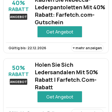
40%
sich sowohl für formelle als auch für ungezwungene
Lederpantoletten Mit 40%
RABATT
Anlässe eignet.
Rabatt: Farfetch.com-
ANGEBOT
Gutschein
Get Angebot
Gültig bis: 22.12.2026
mehr anzeigen
Kaufen Sie jetzt die Lederpantoletten von Rebecca mit
einem unglaublichen Rabatt von 40%! Werten Sie Ihre
Holen Sie Sich
50%
Schuhkollektion mit diesen stilvollen und bequemen
Ledersandalen Mit 50%
RABATT
Pantoletten aus hochwertigem Leder auf.
Rabatt | Farfetch.Com-
ANGEBOT
Rabatt
Get Angebot