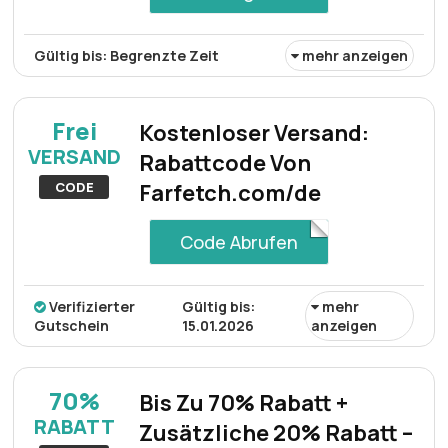
Gültig bis: Begrenzte Zeit
mehr anzeigen
Beim Kauf eines Cavalli Class Sweatshirts über die
Online-Plattform von Farfetch erhalten Sie bis zu 85%
Frei
Kostenloser Versand:
Rabatt auf den regulären Preis.
VERSAND
Rabattcode Von
CODE
Farfetch.com/de
Code Abrufen
Verifizierter
Gültig bis:
mehr
Gutschein
15.01.2026
anzeigen
Holen Sie sich alles, was Sie brauchen, und erhalten Sie
kostenlosen Versand für alle Bestellungen. Genießen Sie
70%
Bis Zu 70% Rabatt +
den Komfort, Ihre Artikel ohne zusätzliche Kosten direkt
RABATT
Zusätzliche 20% Rabatt –
an Ihre Haustür liefern zu lassen. Kaufen Sie jetzt ein und