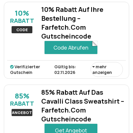
Kordelzug-Rucksack, der für kurze Zeit bei Farfetch
10% Rabatt Auf Ihre
10%
erhältlich ist.
Bestellung –
RABATT
Farfetch.Com
CODE
Gutscheincode
Code Abrufen
Verifizierter
Gültig bis:
mehr
Gutschein
02.11.2026
anzeigen
Mit einem gültigen Gutscheincode auf Farfetch.com
erhalten Sie 10% Rabatt auf den Gesamtbestellwert.
85% Rabatt Auf Das
85%
Cavalli Class Sweatshirt –
RABATT
Farfetch.Com
ANGEBOT
Gutscheincode
Get Angebot