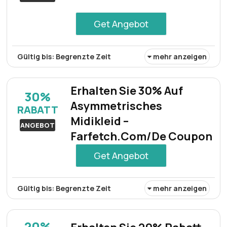
Get Angebot
Gültig bis: Begrenzte Zeit
mehr anzeigen
Für den Balenciaga Groupie gibt es einen Rabatt von
25%. Sichern Sie sich dieses Angebot, bevor es
Erhalten Sie 30% Auf
30%
vergriffen ist!
Asymmetrisches
RABATT
Midikleid –
ANGEBOT
Farfetch.Com/De Coupon
Get Angebot
Gültig bis: Begrenzte Zeit
mehr anzeigen
Ein auffälliges asymmetrisches Midikleid ist mit 30%
Rabatt erhältlich. Genießen Sie sein einzigartiges Design
20%