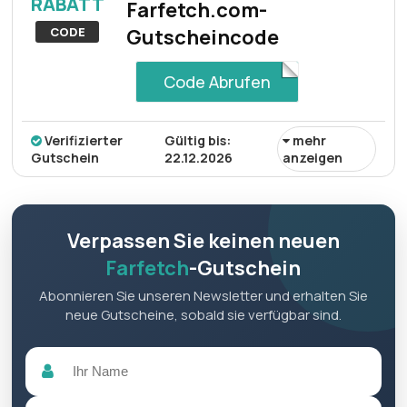
RABATT
Farfetch.com-
CODE
Gutscheincode
Code Abrufen
Verifizierter
Gültig bis:
mehr
Gutschein
22.12.2026
anzeigen
Sie erhalten 10% Rabatt auf Herren-, Damen- und
Kinderbekleidung! Werten Sie Ihre Garderobe mit stilvoller
Kleidung für die ganze Familie auf und sparen Sie dabei
Verpassen Sie keinen neuen
Geld beim Einkauf.
Farfetch
-Gutschein
Abonnieren Sie unseren Newsletter und erhalten Sie
neue Gutscheine, sobald sie verfügbar sind.